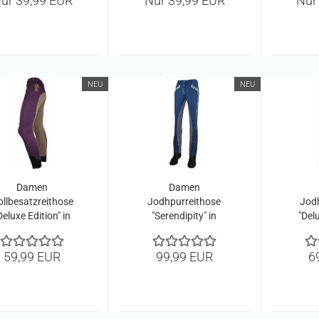
ur 39,99 EUR
Nur 39,99 EUR
Nur
NEU
NEU
Damen
Damen
ollbesatzreithose
Jodhpurreithose
Jod
Deluxe Edition" in
"Serendipity" in
"Delu
purple/camel
Smokeblue
59,99 EUR
99,99 EUR
6