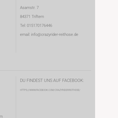
Asamstr. 7
84371 Triftern
Tel: 015170176446
email: info@crazyrider-reithose.de
DU FINDEST UNS AUF FACEBOOK:
HTTPS://WWW.FACEBOOK.COM/CRAZYRIDERREITHOSE/
om