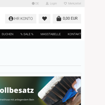
DE
Login
Merkzettel
0,00 EUR
IHR KONTO
SUCHEN
% SALE %
MASSTABELLE
KONTAKT