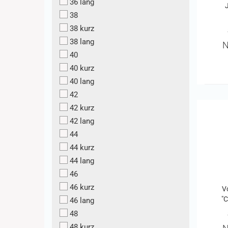
36 lang
38
38 kurz
38 lang
N
40
40 kurz
40 lang
42
42 kurz
42 lang
44
44 kurz
44 lang
46
46 kurz
V
"C
46 lang
48
48 kurz