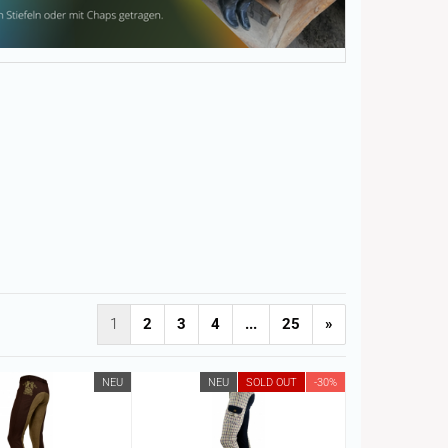
1
2
3
4
...
25
»
NEU
NEU
SOLD OUT
-30%