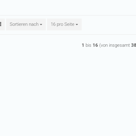
Sortieren nach
Sortieren nach
16 pro Seite
pro Seite
1
bis
16
(von insgesamt
3