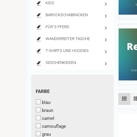
KIDS
BAROCKSCHABRACKEN
FÜR´S PFERD
WANDERREITER-TASCHE
T-SHIRTS UND HOODIES
GESCHENKIDEEN
FARBE
FARBE
blau
braun
camel
camouflage
grau