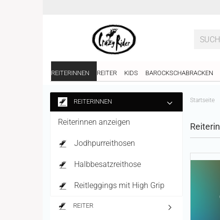
REITERINNEN
REITER
KIDS
BAROCKSCHABRACKEN
Startseite
REITERINNEN
Reiterinnen anzeigen
Reiteri
Jodhpurreithosen
Halbbesatzreithose
Reitleggings mit High Grip
REITER