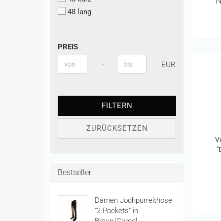
N
48 lang
PREIS
PREIS
Preis bis
-
EUR
FILTERN
ZURÜCKSETZEN
V
"
Bestseller
Damen Jodhpurreithose
"2 Pockets" in
Braun/Camel