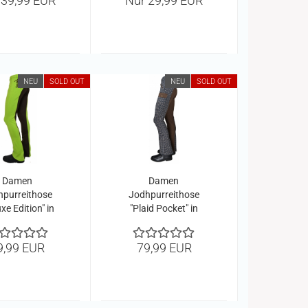
 39,99 EUR
Nur 29,99 EUR
NEU
SOLD OUT
NEU
SOLD OUT
Damen
Damen
hpurreithose
Jodhpurreithose
xe Edition" in
"Plaid Pocket" in
Grün
Brown
9,99 EUR
79,99 EUR