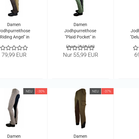
Damen
Damen
Jodhpurreithose
Jodhpurreithose
Jod
"Riding Angel" in
"Plaid Pocket" in
"Delu
braun
grün
br
Ehem. 79,99 EUR
79,99 EUR
Nur 55,99 EUR
6
NEU
-30%
NEU
-37%
Damen
Damen