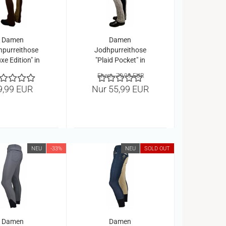
Damen
Damen
hpurreithose
Jodhpurreithose
xe Edition" in
"Plaid Pocket" in
aun/camel
navy-yellow
Ehem. 79,99 EUR
9,99 EUR
Nur 55,99 EUR
NEU
-33%
NEU
SOLD OUT
Damen
Damen