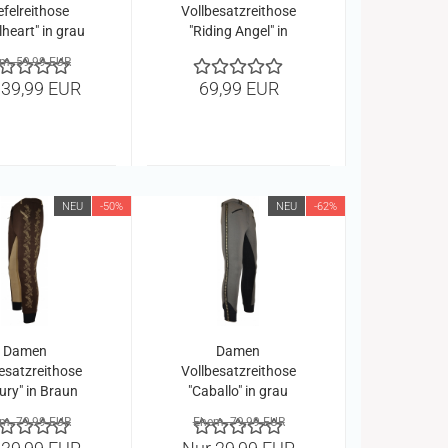
efelreithose
Vollbesatzreithose
lheart" in grau
"Riding Angel" in
Navy
m. 59,99 EUR
 39,99 EUR
69,99 EUR
NEU
-50%
NEU
-62%
Damen
Damen
esatzreithose
Vollbesatzreithose
ury" in Braun
"Caballo" in grau
m. 79,99 EUR
Ehem. 79,99 EUR