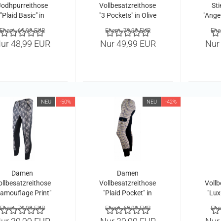
Jodhpurreithose
Vollbesatzreithose
Sti
"Plaid Basic" in
"3 Pockets" in Olive
"Ange
navy-yellow
Ehem. 69,99 EUR
Ehem. 79,99 EUR
Ehe
ur 48,99 EUR
Nur 49,99 EUR
Nur
NEU
-50%
NEU
-42%
Damen
Damen
ollbesatzreithose
Vollbesatzreithose
Vollb
amouflage Print"
"Plaid Pocket" in
"Lux
in Grau-schwarz
navy-yellow
Ehem. 79,99 EUR
Ehem. 69,99 EUR
Ehe