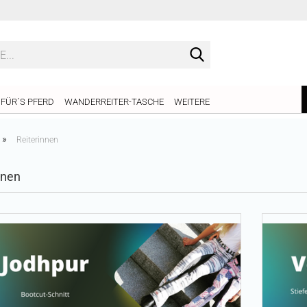
Suche...
FÜR´S PFERD
WANDERREITER-TASCHE
WEITERE
»
Reiterinnen
nnen