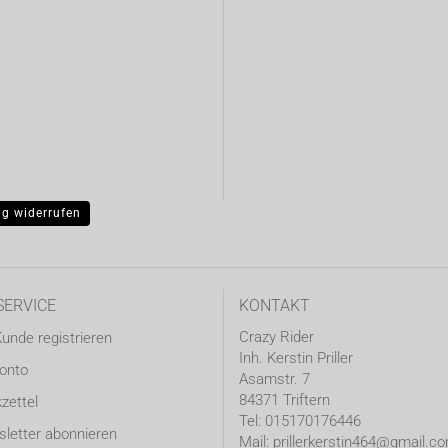
ag widerrufen
SERVICE
KONTAKT
Crazy Rider
Kunde registrieren
Inh. Kerstin Priller
Konto
Asamstr. 7
84371 Triftern
zettel
Tel: 015170176446
letter abonnieren
Mail: prillerkerstin464@gmail.c