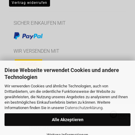
Vertrag widerrufen
SICHER EINKAUFEN MIT
WIR VERSENDEN MIT
Diese Webseite verwendet Cookies und andere
Technologien
Wir verwenden Cookies und ähnliche Technologien, auch von
Drittanbietern, um die ordentliche Funktionsweise der Website zu
Webshop
by Gambio.de © 2026
Theme von
data-blue.de
gewährleisten, die Nutzung unseres Angebotes zu analysieren und Ihnen
ein bestmögliches Einkaufserlebnis bieten zu können. Weitere
Selected top reviews for
Informationen finden Sie in unserer
Datenschutzerklärung
.
Alle Akzeptieren
There are no reviews yet.