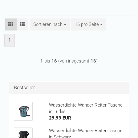
Sortieren nach
Sortieren nach
16 pro Seite
pro Seite
1
1
bis
16
(von insgesamt
16
)
Bestseller
Wasserdichte Wander-Reiter-Tasche
in Türkis
29,99 EUR
Wasserdichte Wander-Reiter-Tasche
in Schwarz