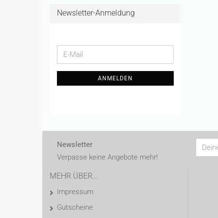
Newsletter-Anmeldung
WEITER
E-
ZUR
Mail
NEWSLETTER-
ANMELDEN
ANMELDUNG
Newsletter
Verpasse keine Angebote mehr!
MEHR ÜBER...
Impressum
Gutscheine