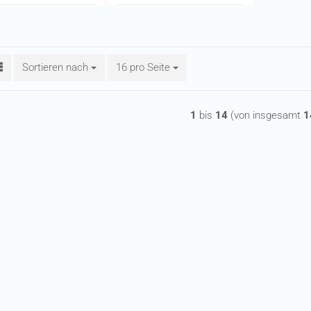
Sortieren nach
Sortieren nach
16 pro Seite
pro Seite
1
bis
14
(von insgesamt
1