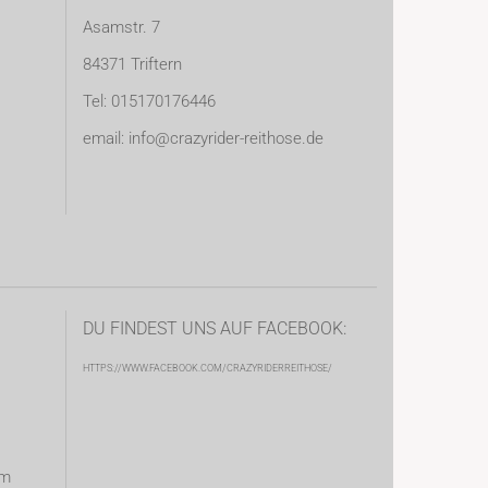
Asamstr. 7
84371 Triftern
Tel: 015170176446
email: info@crazyrider-reithose.de
DU FINDEST UNS AUF FACEBOOK:
HTTPS://WWW.FACEBOOK.COM/CRAZYRIDERREITHOSE/
om