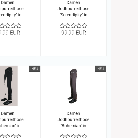
Damen
Damen
hpurreithose
Jodhpurreithose
rendipity" in
"Serendipity" in
t/Schwarz
Schwarz/rot
9,99 EUR
99,99 EUR
NEU
NEU
Damen
Damen
hpurreithose
Jodhpurreithose
ohemian" in
"Bohemian" in
lack/white
Braun-camel Neu!!