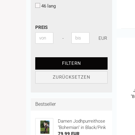
46 lang
PREIS
PREIS
Preis bis
-
EUR
FILTERN
ZURÜCKSETZEN
"B
Bestseller
Damen Jodhpurreithose
"Bohemian" in Black/Pink
79,99 EUR