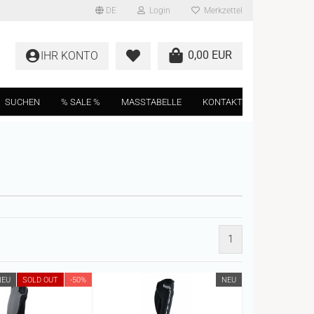
DE
Login
Merkzettel
0,00 EUR
IHR KONTO
SUCHEN
% SALE %
MASSTABELLE
KONTAKT
1
NEU
SOLD OUT
-50%
NEU