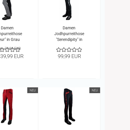
Damen
Damen
hpurreithose
Jodhpurreithose
eur" in Grau
"Serendipity" in
Schwarz/weiß
m. 79,99 EUR
 39,99 EUR
99,99 EUR
NEU
NEU