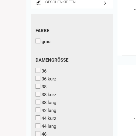
GESCHENKIDEEN
FARBE
FARBE
grau
DAMENGRÖSSE
DAMENGRÖSSE
36
36 kurz
38
38 kurz
38 lang
42 lang
44 kurz
44 lang
46