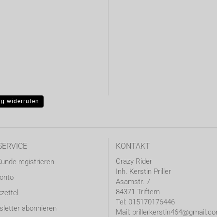
ag widerrufen
SERVICE
KONTAKT
Crazy Rider
Kunde registrieren
Inh. Kerstin Priller
Konto
Asamstr. 7
84371 Triftern
zettel
Tel: 015170176446
letter abonnieren
Mail: prillerkerstin464@gmail.c