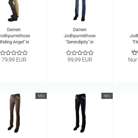
Damen
Damen
Jodhpurreithose
Jodhpurreithose
Jod
"Riding Angel" in
"Serendipity" in
"Fl
braun
Smokeblue
Ehe
79,99 EUR
99,99 EUR
Nur
NEU
NEU