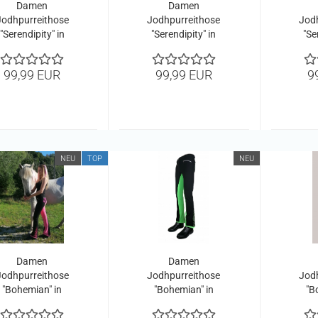
Damen
Damen
Jodhpurreithose
Jodhpurreithose
Jod
"Serendipity" in
"Serendipity" in
"Se
Braun/Gold
Schwarz/blau
Ro
99,99 EUR
99,99 EUR
9
NEU
TOP
NEU
Damen
Damen
Jodhpurreithose
Jodhpurreithose
Jod
"Bohemian" in
"Bohemian" in
"B
Black/Pink
Black/green
B