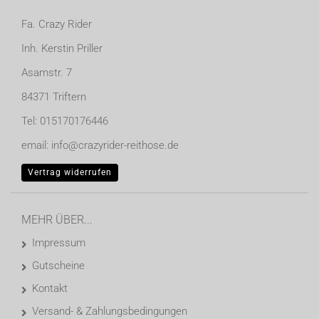
Fa. Crazy Rider
Inh. Kerstin Priller
Asamstr. 7
84371 Triftern
Tel: 015170176446
email: info@crazyrider-reithose.de
Vertrag widerrufen
MEHR ÜBER...
Impressum
Gutscheine
Kontakt
Versand- & Zahlungsbedingungen