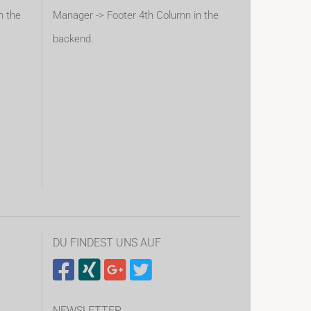
n the
Manager -> Footer 4th Column in the
backend.
DU FINDEST UNS AUF
NEWSLETTER