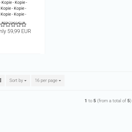
- Kopie - Kopie -
Kopie - Kopie -
Kopie - Kopie -
Kopie - Kopie -
RRP 79,99 EUR
Kopie - Kopie -
nly 59,99 EUR
Kopie - Kopie -
Kopie - Kopie -
Kopie
Sort by
Sort by
16 per page
per page
1
to
5
(from a total of
5
)