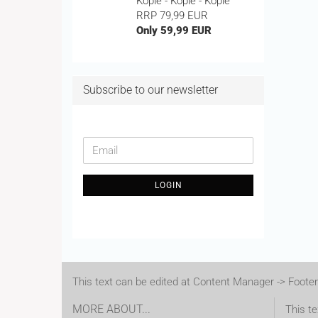
Kopie - Kopie - Kopie
RRP 79,99 EUR
Only 59,99 EUR
Subscribe to our newsletter
CONTINUE
Email
TO
NEWSLETTER
LOGIN
SUBSCRIPTION
PAGE
This text can be edited at Content Manager -> Footer
MORE ABOUT...
This te