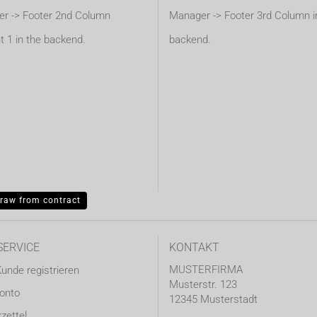
r -> Footer 2nd Column
Manager -> Footer 3rd Column i
t 1 in the backend.
backend.
raw from contract
SERVICE
KONTAKT
MUSTERFIRMA
Kunde registrieren
Musterstr. 123
Konto
12345 Musterstadt
zettel