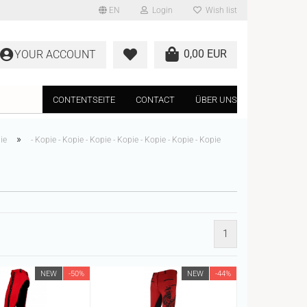
EN
Login
Wish list
0,00 EUR
YOUR ACCOUNT
CONTENTSEITE
CONTACT
ÜBER UNS
»
ie
- Kopie - Kopie - Kopie - Kopie - Kopie - Kopie - Kopie
1
NEW
-50%
NEW
-44%