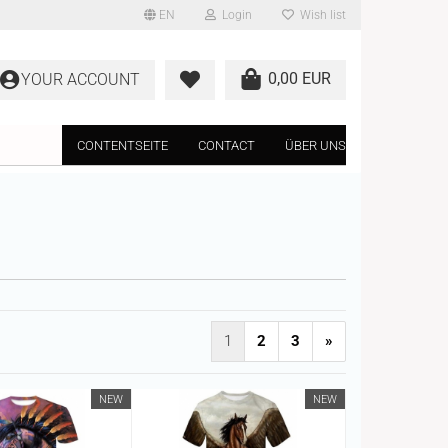
EN
Login
Wish list
0,00 EUR
YOUR ACCOUNT
CONTENTSEITE
CONTACT
ÜBER UNS
1
2
3
»
NEW
NEW