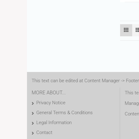
This text can be edited at Content Manager -> Footer
MORE ABOUT...
This te
Privacy Notice
Manage
General Terms & Conditions
Conten
Legal Information
Contact