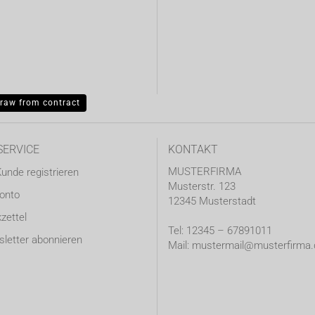
raw from contract
SERVICE
KONTAKT
MUSTERFIRMA
Kunde registrieren
Musterstr. 123
Konto
12345 Musterstadt
zettel
Tel: 12345 – 67891011
letter abonnieren
Mail: mustermail@musterfirma.