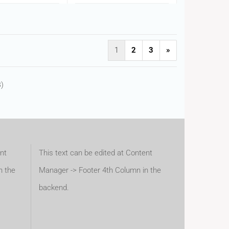
1
2
3
»
8
)
nt
This text can be edited at Content
n the
Manager -> Footer 4th Column in the
backend.