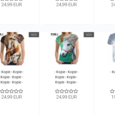
Kopie - Kopie -
Kopie - Kopie -
Kop
24,99 EUR
24,99 EUR
2
Kopie - Kopie -
Kopie - Kopie
Kop
Kopie - Kopie -
Kop
Kopie - Kopie
Kop
NEW
NEW
- Kopie - Kopie -
- Kopie - Kopie -
- K
Kopie - Kopie -
Kopie - Kopie -
Kopie - Kopie -
Kopie - Kopie -
Kopie - Kopie -
Kopie - Kopie -
Kopie - Kopie -
Kopie - Kopie -
24,99 EUR
24,99 EUR
1
Kopie - Kopie -
Kopie - Kopie -
Kopie - Kopie -
Kopie - Kopie -
Kopie
Kopie - Kopie -
Kopie