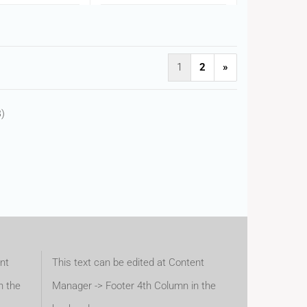
1
2
»
8
)
nt
This text can be edited at Content
n the
Manager -> Footer 4th Column in the