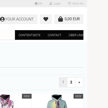
EN
Login
Wish list
0,00 EUR
YOUR ACCOUNT
CONTENTSEITE
CONTACT
ÜBER UNS
1
2
»
NEW
NEW