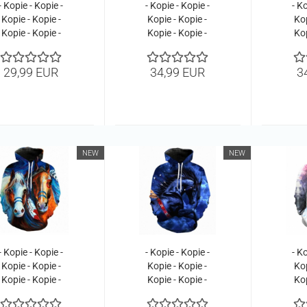
- Kopie - Kopie -
- Kopie - Kopie -
- Ko
Kopie - Kopie -
Kopie - Kopie -
Kop
Kopie - Kopie -
Kopie - Kopie -
Kop
Kopie - Kopie -
Kopie - Kopie -
Kop
Kopie - Kopie -
Kopie - Kopie -
Kop
29,99 EUR
34,99 EUR
3
Kopie - Kopie -
Kopie - Kopie -
Kop
Kopie - Kopie -
Kopie - Kopie -
Kop
Kopie - Kopie -
Kopie - Kopie -
Kop
Kopie - Kopie -
Kopie - Kopie -
Kop
Kopie - Kopie -
Kopie - Kopie
Kopie - Kopie
NEW
NEW
- Kopie - Kopie -
- Kopie - Kopie -
- Ko
Kopie - Kopie -
Kopie - Kopie -
Kop
Kopie - Kopie -
Kopie - Kopie -
Kop
Kopie - Kopie -
Kopie - Kopie -
Kop