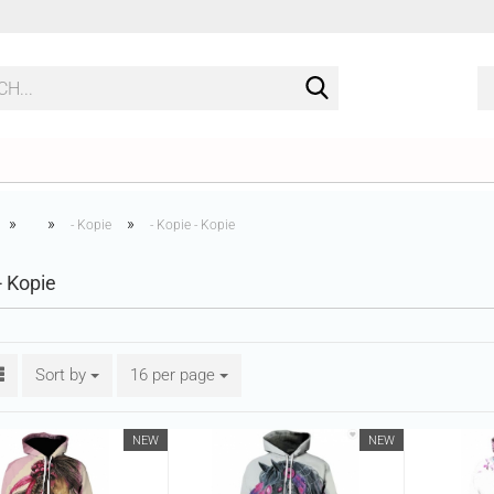
Search...
»
»
»
- Kopie
- Kopie - Kopie
- Kopie
Sort by
Sort by
16 per page
per page
NEW
NEW