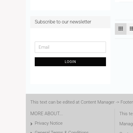
Subscribe to our newsletter
CONTINUE
Email
TO
NEWSLETTER
LOGIN
SUBSCRIPTION
PAGE
This text can be edited at Content Manager -> Footer
MORE ABOUT...
This te
Privacy Notice
Manage
General Terms & Conditions