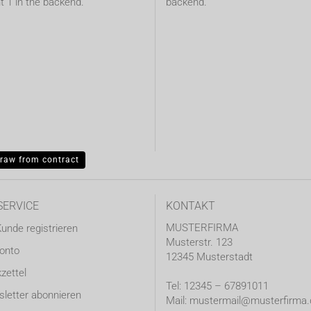
t 1 in the backend.
backend.
raw from contract
SERVICE
KONTAKT
MUSTERFIRMA
Kunde registrieren
Musterstr. 123
Konto
12345 Musterstadt
zettel
Tel: 12345 – 67891011
letter abonnieren
Mail: mustermail@musterfirma.